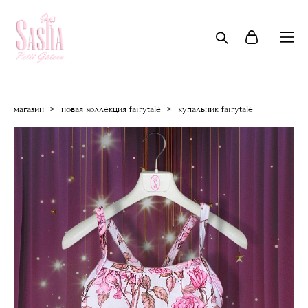
магазин
>
новая коллекция fairytale
>
купальник fairytale