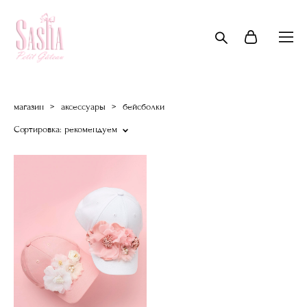
магазин
>
аксессуары
>
бейсболки
Сортировка:
рекомендуем