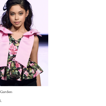
 Garden
.